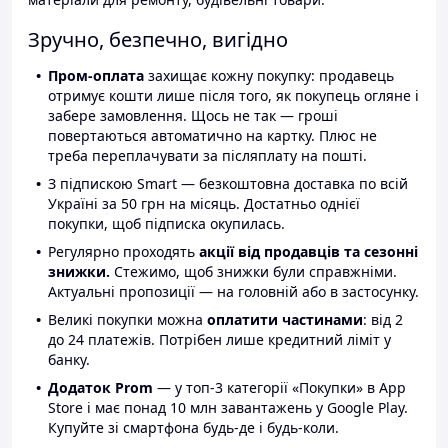
Зручно, безпечно, вигідно
Пром-оплата
захищає кожну покупку: продавець
отримує кошти лише після того, як покупець огляне і
забере замовлення. Щось не так — гроші
повертаються автоматично на картку. Плюс не
треба переплачувати за післяплату на пошті.
З підпискою Smart — безкоштовна доставка по всій
Україні за 50 грн на місяць. Достатньо однієї
покупки, щоб підписка окупилась.
Регулярно проходять
акції від продавців та сезонні
знижки.
Стежимо, щоб знижки були справжніми.
Актуальні пропозиції — на головній або в застосунку.
Великі покупки можна
оплатити частинами
: від 2
до 24 платежів. Потрібен лише кредитний ліміт у
банку.
Додаток Prom
— у топ-3 категорії «Покупки» в App
Store і має понад 10 млн завантажень у Google Play.
Купуйте зі смартфона будь-де і будь-коли.