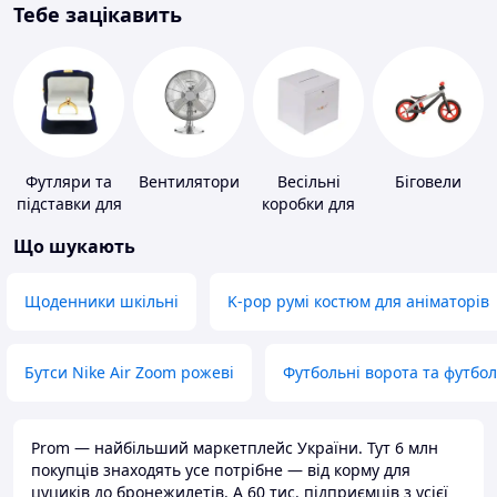
Тебе зацікавить
Футляри та
Вентилятори
Весільні
Біговели
підставки для
коробки для
коштовностей
грошей
Що шукають
Щоденники шкільні
K-pop румі костюм для аніматорів
Бутси Nike Air Zoom рожеві
Футбольні ворота та футбо
Prom — найбільший маркетплейс України. Тут 6 млн
покупців знаходять усе потрібне — від корму для
цуциків до бронежилетів. А 60 тис. підприємців з усієї