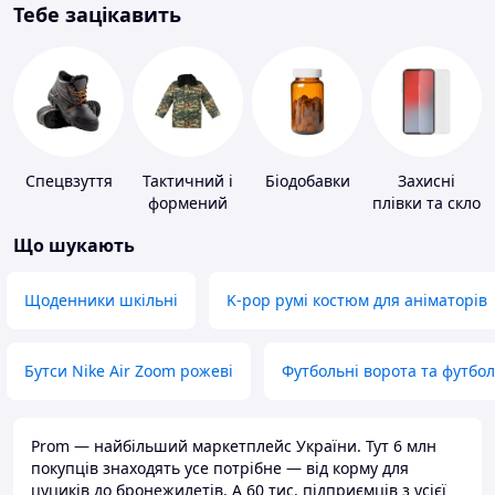
Тебе зацікавить
Спецвзуття
Тактичний і
Біодобавки
Захисні
формений
плівки та скло
одяг
для
Що шукають
портативних
пристроїв
Щоденники шкільні
K-pop румі костюм для аніматорів
Бутси Nike Air Zoom рожеві
Футбольні ворота та футбо
Prom — найбільший маркетплейс України. Тут 6 млн
покупців знаходять усе потрібне — від корму для
цуциків до бронежилетів. А 60 тис. підприємців з усієї