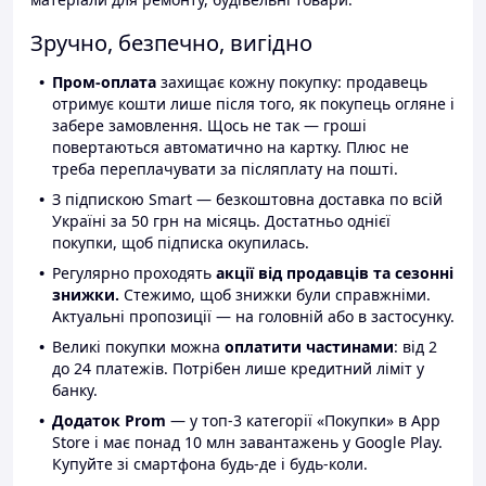
Зручно, безпечно, вигідно
Пром-оплата
захищає кожну покупку: продавець
отримує кошти лише після того, як покупець огляне і
забере замовлення. Щось не так — гроші
повертаються автоматично на картку. Плюс не
треба переплачувати за післяплату на пошті.
З підпискою Smart — безкоштовна доставка по всій
Україні за 50 грн на місяць. Достатньо однієї
покупки, щоб підписка окупилась.
Регулярно проходять
акції від продавців та сезонні
знижки.
Стежимо, щоб знижки були справжніми.
Актуальні пропозиції — на головній або в застосунку.
Великі покупки можна
оплатити частинами
: від 2
до 24 платежів. Потрібен лише кредитний ліміт у
банку.
Додаток Prom
— у топ-3 категорії «Покупки» в App
Store і має понад 10 млн завантажень у Google Play.
Купуйте зі смартфона будь-де і будь-коли.