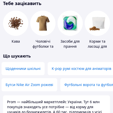
Тебе зацікавить
Кава
Чоловічі
Засоби для
Корми та
футболки та
прання
ласощі для
майки
домашніх
Що шукають
тварин і
птахів
Щоденники шкільні
K-pop румі костюм для аніматорів
Бутси Nike Air Zoom рожеві
Футбольні ворота та футбо
Prom — найбільший маркетплейс України. Тут 6 млн
покупців знаходять усе потрібне — від корму для
цуциків до бронежилетів. А 60 тис. підприємців з усієї