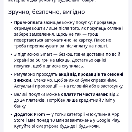
Зручно, безпечно, вигідно
Пром-оплата
захищає кожну покупку: продавець
отримує кошти лише після того, як покупець огляне і
забере замовлення. Щось не так — гроші
повертаються автоматично на картку. Плюс не
треба переплачувати за післяплату на пошті.
З підпискою Smart — безкоштовна доставка по всій
Україні за 50 грн на місяць. Достатньо однієї
покупки, щоб підписка окупилась.
Регулярно проходять
акції від продавців та сезонні
знижки.
Стежимо, щоб знижки були справжніми.
Актуальні пропозиції — на головній або в застосунку.
Великі покупки можна
оплатити частинами
: від 2
до 24 платежів. Потрібен лише кредитний ліміт у
банку.
Додаток Prom
— у топ-3 категорії «Покупки» в App
Store і має понад 10 млн завантажень у Google Play.
Купуйте зі смартфона будь-де і будь-коли.