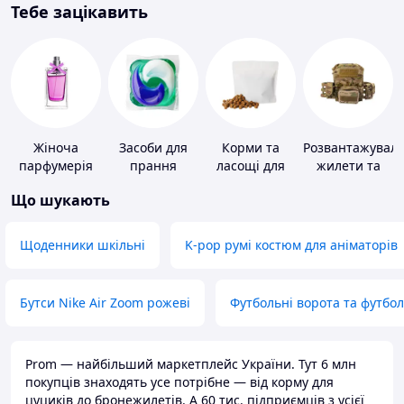
Тебе зацікавить
Жіноча
Засоби для
Корми та
Розвантажуваль
парфумерія
прання
ласощі для
жилети та
домашніх
плитоноски
Що шукають
тварин і
без плит
птахів
Щоденники шкільні
K-pop румі костюм для аніматорів
Бутси Nike Air Zoom рожеві
Футбольні ворота та футбо
Prom — найбільший маркетплейс України. Тут 6 млн
покупців знаходять усе потрібне — від корму для
цуциків до бронежилетів. А 60 тис. підприємців з усієї