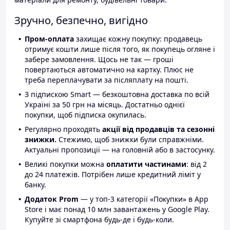
Зручно, безпечно, вигідно
Пром-оплата
захищає кожну покупку: продавець
отримує кошти лише після того, як покупець огляне і
забере замовлення. Щось не так — гроші
повертаються автоматично на картку. Плюс не
треба переплачувати за післяплату на пошті.
З підпискою Smart — безкоштовна доставка по всій
Україні за 50 грн на місяць. Достатньо однієї
покупки, щоб підписка окупилась.
Регулярно проходять
акції від продавців та сезонні
знижки.
Стежимо, щоб знижки були справжніми.
Актуальні пропозиції — на головній або в застосунку.
Великі покупки можна
оплатити частинами
: від 2
до 24 платежів. Потрібен лише кредитний ліміт у
банку.
Додаток Prom
— у топ-3 категорії «Покупки» в App
Store і має понад 10 млн завантажень у Google Play.
Купуйте зі смартфона будь-де і будь-коли.