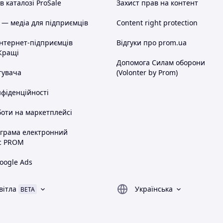
 каталозі ProSale
Захист прав на контент
 — медіа для підприємців
Content right protection
інтернет-підприємців
Відгуки про prom.ua
Кращі
Допомога Силам оборони
тувача
(Volonter by Prom)
нфіденційності
оти на маркетплейсі
ограма електронний
с PROM
oogle Ads
вітла
Українська
BETA