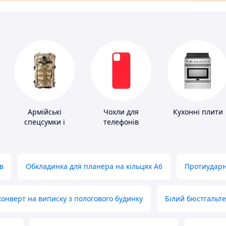
Армійські
Чохли для
Кухонні плити
спецсумки і
телефонів
рюкзаки
в
Обкладинка для планера на кільцях А6
Протиударн
нверт на виписку з пологового будинку
Білий бюстгальт