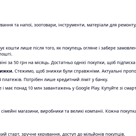
ання та напої, зоотовари, інструменти, матеріали для ремонту,
є кошти лише після того, як покупець огляне і забере замовл
пошті.
ні за 50 грн на місяць. Достатньо однієї покупки, щоб підписка
нижки.
Стежимо, щоб знижки були справжніми. Актуальні пропози
24 платежів. Потрібен лише кредитний ліміт у банку.
e і має понад 10 млн завантажень у Google Play. Купуйте зі смар
 сімейні магазини, виробники та великі компанії. Кожна покупка
ий старт, зручне керування, доступ до мільйонів покупців.