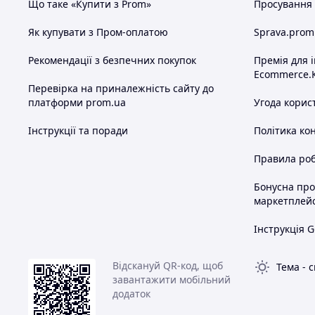
Що таке «Купити з Prom»
Просування в
Як купувати з Пром-оплатою
Sprava.prom
Рекомендації з безпечних покупок
Премія для 
Ecommerce.
Перевірка на приналежність сайту до
платформи prom.ua
Угода корис
Інструкції та поради
Політика ко
Правила роб
Бонусна пр
маркетплей
Інструкція G
Відскануй QR-код, щоб
Тема
-
с
завантажити мобільний
додаток