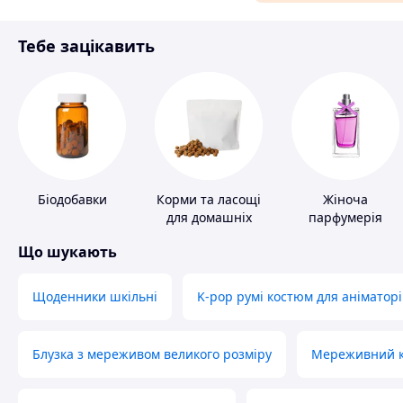
Матеріали для ремонту
Тебе зацікавить
Спорт і відпочинок
Біодобавки
Корми та ласощі
Жіноча
для домашніх
парфумерія
тварин і птахів
Що шукають
Щоденники шкільні
K-pop румі костюм для аніматорі
Блузка з мереживом великого розміру
Мереживний ко