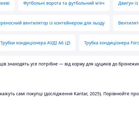
ожеві
Футбольні ворота та футбольний м'яч
Двигун із
реносний вентилятор із контейнером для льоду
Вентилят
Трубки кондиціонера АУДІ А6 Ц5
Трубка кондиціонера Ford
в знаходять усе потрібне — від корму для цуциків до бронежилет
ажуть самі покупці (дослідження Kantar, 2025). Порівнюйте пропо