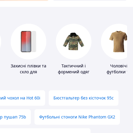
Захисні плівки та
Тактичний і
Чоловічі
скло для
формений одяг
футболки та
портативних
майки
пристроїв
ий чохол на Hot 60i
Бюстгальтер без кісточок 95с
ер пушап 75b
Футбольні стоноги Nike Phantom GX2