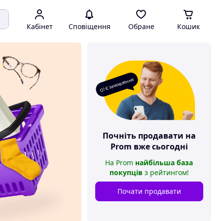
Кабінет
Сповіщення
Обране
Кошик
О! Є замовлення
Почніть продавати на
Prom
вже сьогодні
На
Prom
найбільша база
покупців
з рейтингом
!
Почати продавати