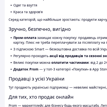
Одяг та взуття
Краса та здоров'я
Серед категорій, що найбільше зростають: продукти харчув
Зручно, безпечно, вигідно
Пром-оплата
захищає кожну покупку: продавець отриму
картку. Плюс не треба переплачувати за післяплату на 
З підпискою Smart — безкоштовна доставка по всій Украї
Регулярно проходять
акції від продавців та сезонні з
Великі покупки можна
оплатити частинами
: від 2 до 
Додаток Prom
— у топ-3 категорії «Покупки» в App Stor
Продавці з усієї України
Тут продають українські підприємці — невеликі майстерні,
Для тих, хто продає онлайн
Prom — маркетплейс для бізнесу будь-якого масштабу. Легк