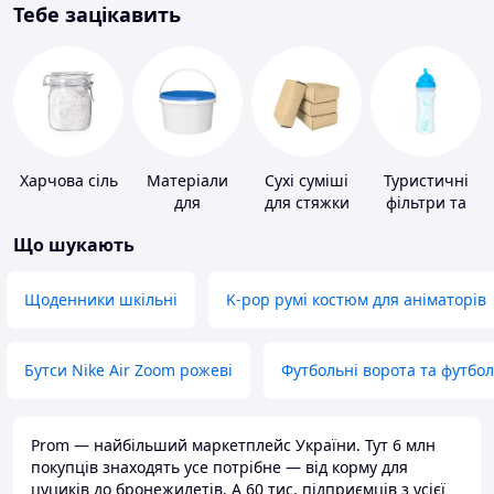
Тебе зацікавить
Харчова сіль
Матеріали
Сухі суміші
Туристичні
для
для стяжки
фільтри та
облаштування
підлоги
пігулки для
Що шукають
промислових
питної води
підлог
Щоденники шкільні
K-pop румі костюм для аніматорів
Бутси Nike Air Zoom рожеві
Футбольні ворота та футбо
Prom — найбільший маркетплейс України. Тут 6 млн
покупців знаходять усе потрібне — від корму для
цуциків до бронежилетів. А 60 тис. підприємців з усієї