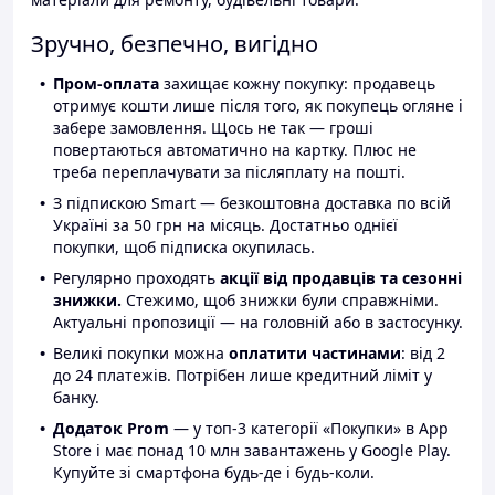
Зручно, безпечно, вигідно
Пром-оплата
захищає кожну покупку: продавець
отримує кошти лише після того, як покупець огляне і
забере замовлення. Щось не так — гроші
повертаються автоматично на картку. Плюс не
треба переплачувати за післяплату на пошті.
З підпискою Smart — безкоштовна доставка по всій
Україні за 50 грн на місяць. Достатньо однієї
покупки, щоб підписка окупилась.
Регулярно проходять
акції від продавців та сезонні
знижки.
Стежимо, щоб знижки були справжніми.
Актуальні пропозиції — на головній або в застосунку.
Великі покупки можна
оплатити частинами
: від 2
до 24 платежів. Потрібен лише кредитний ліміт у
банку.
Додаток Prom
— у топ-3 категорії «Покупки» в App
Store і має понад 10 млн завантажень у Google Play.
Купуйте зі смартфона будь-де і будь-коли.